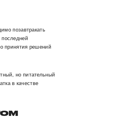
одимо позавтракать
в последней
го принятия решений
отный, но питательный
атка в качестве
ТОМ