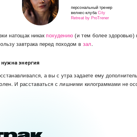
персональный тренер
велнес-клуба
City
Retreat by ProTrener
вки натощак никак
похудению
(и тем более здоровью)
пользу завтрака перед походом в
зал
.
 нужна энергия
сстанавливался, а вы с утра задаете ему дополнител
волен. И расставаться с лишними килограммами не ос
трак