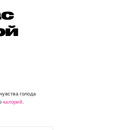
ас
ой
чувства голода
во
калорий
.