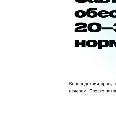
обе
20–
нор
Впоследствии пропуск
вечером. Просто пото