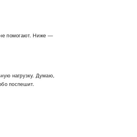
 не помогают. Ниже —
ьную нагрузку. Думаю,
обо поспешит.