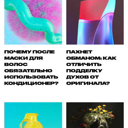
ПОЧЕМУ ПОСЛЕ
ПАХНЕТ
МАСКИ ДЛЯ
ОБМАНОМ: КАК
ВОЛОС
ОТЛИЧИТЬ
ОБЯЗАТЕЛЬНО
ПОДДЕЛКУ
ИСПОЛЬЗОВАТЬ
ДУХОВ ОТ
КОНДИЦИОНЕР?
ОРИГИНАЛА?