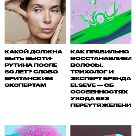
КАКОЙ ДОЛЖНА
КАК ПРАВИЛЬНО
БЫТЬ БЬЮТИ-
ВОССТАНАВЛИВА
РУТИНА ПОСЛЕ
ВОЛОСЫ.
60 ЛЕТ? СЛОВО
ТРИХОЛОГ И
БРИТАНСКИМ
ЭКСПЕРТ БРЕНДА
ЭКСПЕРТАМ
ELSEVE — ОБ
ОСОБЕННОСТЯХ
УХОДА БЕЗ
ПЕРЕУТЯЖЕЛЕНИ