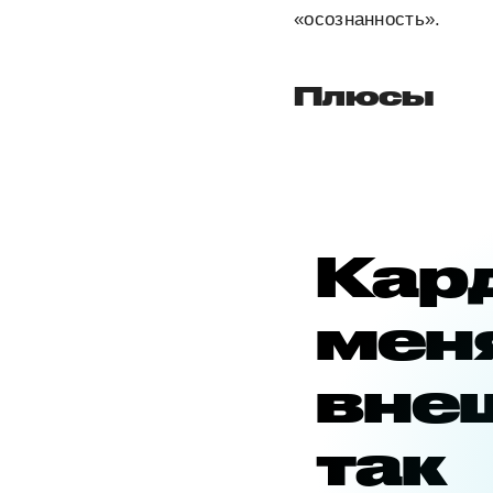
«осознанность».
Плюсы
Кар
мен
вне
так