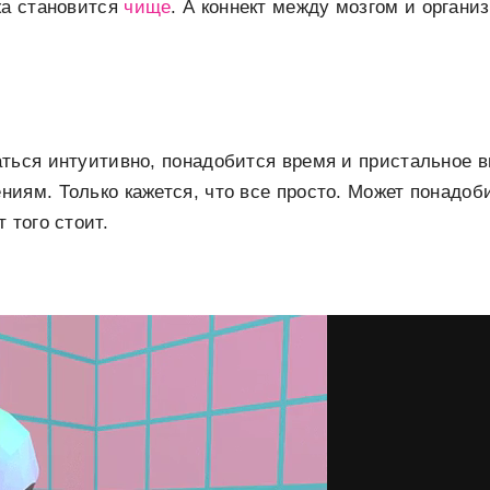
жа становится
чище
. А коннект между мозгом и органи
аться интуитивно, понадобится время и пристальное 
иям. Только кажется, что все просто. Может понадоб
 того стоит.