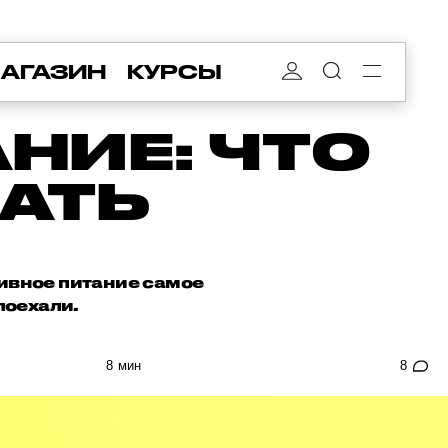
АГАЗИН
КУРСЫ
НИЕ: ЧТО
ЧАТЬ
тивное питание самое
поехали.
8 мин
8