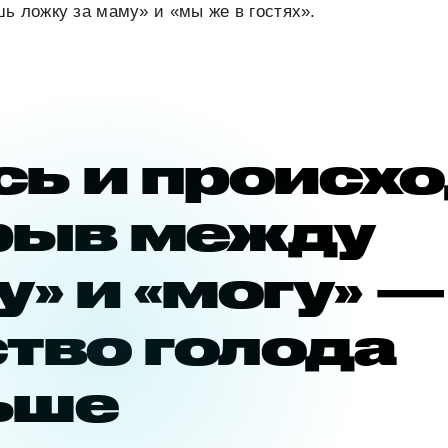
ь ложку за маму» и «мы же в гостях».
сь и происх
рыв между
у» и «могу» —
тво голода
ьше