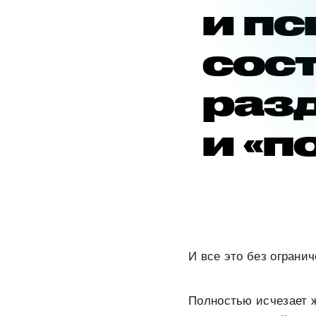
и п
сос
разд
и «п
И все это без ограни
Полностью исчезает 