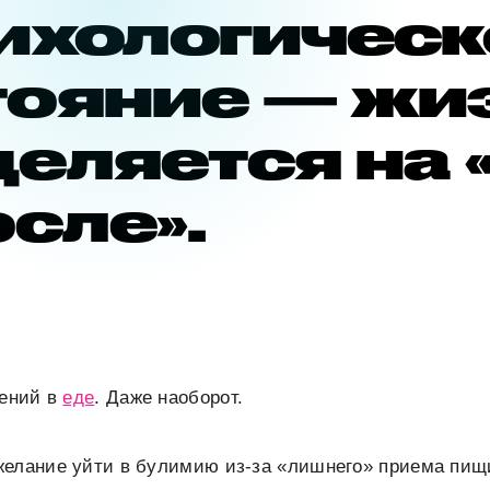
сихологическ
тояние — жи
еляется на 
осле».
чений в
еде
. Даже наоборот.
желание уйти в булимию из-за «лишнего» приема пищ