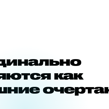
динально
яются как
шние очерта