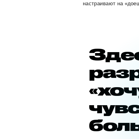
настраивают на «доеш
Зде
раз
«хоч
чувс
бол