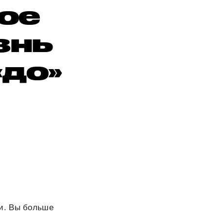
ое
знь
«до»
и. Вы больше