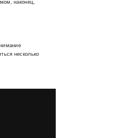
змом, наконец,
внимание
иться несколько