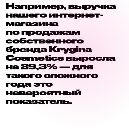
Например, выручка
нашего интернет-
магазина
по продажам
собственного
бренда Krygina
Cosmetics выросла
на 29,3% — для
такого сложного
года это
невероятный
показатель.