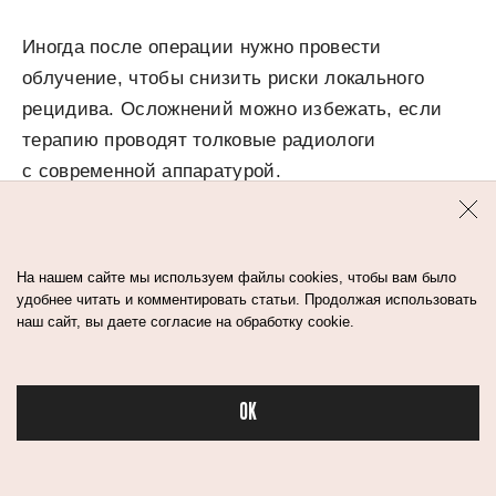
Иногда после операции нужно провести
облучение, чтобы снизить риски локального
рецидива. Осложнений можно избежать, если
терапию проводят толковые радиологи
с современной аппаратурой.
Системная терапия влияет на весь организм
и для разных случаев отличается. Это не только
На нашем сайте мы используем файлы cookies, чтобы вам было
удобнее читать и комментировать статьи. Продолжая использовать
химиотерапия, но и эндокринотерапия, когда
наш сайт, вы даете согласие на обработку cookie.
принимаются специальные лекарства против
рецепторов
гормонов
, а также таргетная
терапия — лечение препаратами, действующими
OK
на определенный элемент опухоли.
Бьюти в спорте