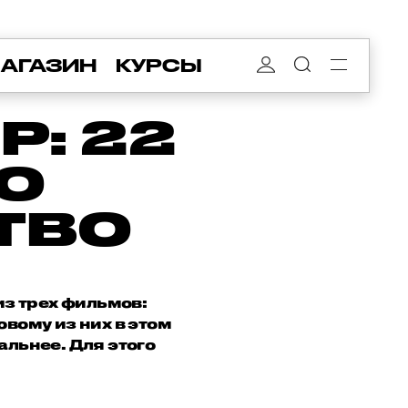
АГАЗИН
КУРСЫ
Р: 22
О
ТВО
з трех фильмов:
овому из них в этом
альнее. Для этого