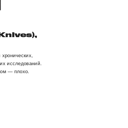
Knives),
 хронических,
ких исследований.
ком — плохо.