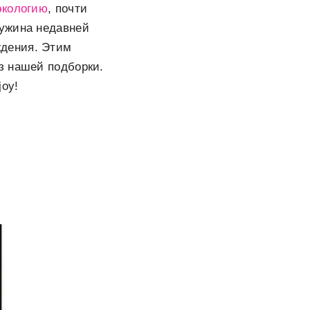
экологию
, почти
 ужина недавней
ждения. Этим
з нашей подборки.
joy!