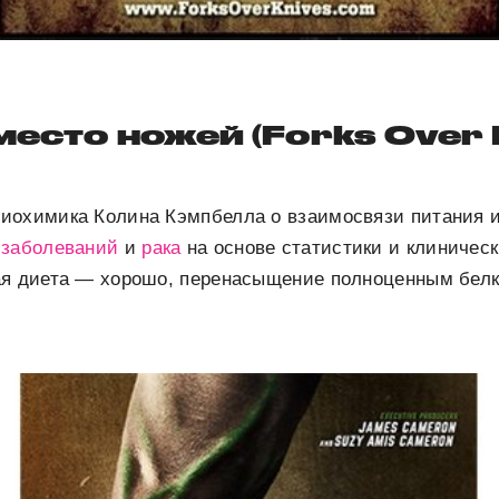
место ножей (Forks Over 
иохимика Колина Кэмпбелла о взаимосвязи питания и
х
заболеваний
и
рака
на основе статистики и клиничес
ая диета — хорошо, перенасыщение полноценным бел