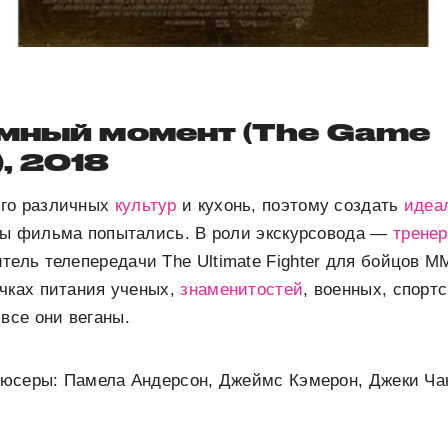
омный момент (The Game
, 2018
ого различных
культур
и кухонь, поэтому создать
идеа
ры фильма попытались. В роли экскурсовода —
тренер
тель телепередачи The Ultimate Fighter для бойцов М
чках питания ученых,
знаменитостей
, военных, спорт
 все они веганы.
юсеры: Памела Андерсон, Джеймс Кэмерон, Джеки Ча