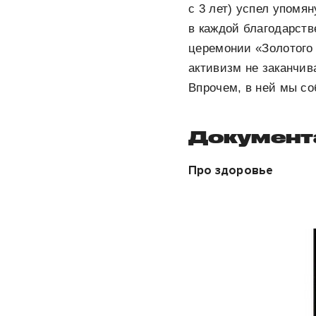
с 3 лет) успел упомя
в каждой благодарст
церемонии
«Золотого
активизм не заканчи
Впрочем, в ней мы со
Документ
Про здоровье