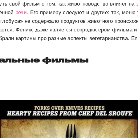
нуть свой фильм о том, как животноводство влияет на
венной
речи
. Его примеру следуют и другие: так, меню
 глобуса»
не содержало продуктов животного происхо
вается: Феникс даже является сопродюсером фильма и
брали картины про разные аспекты вегетарианства. En
альные фильмы