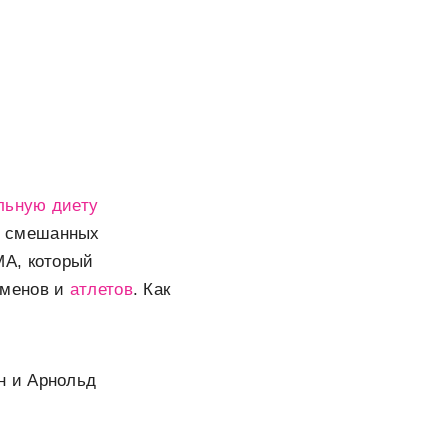
льную диету
смешанных
МА, который
сменов и
атлетов
. Как
н и Арнольд